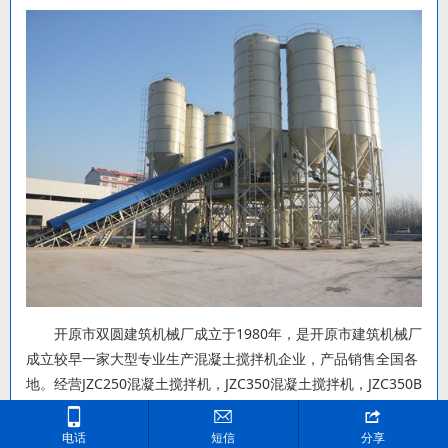
开原市双圆建筑机械厂成立于1980年，是开原市建筑机械厂
成立较早一家大型专业生产混凝土搅拌机企业，产品销售全国各
地。经营JZC250混凝土搅拌机，JZC350混凝土搅拌机，JZC350B
混凝土搅拌机，JZC500混凝土搅拌机,JZC500B混凝土搅拌机，



JS500强制混凝土搅拌机，JZC750混凝土搅拌机，JS750强制混
电话
短信
分享