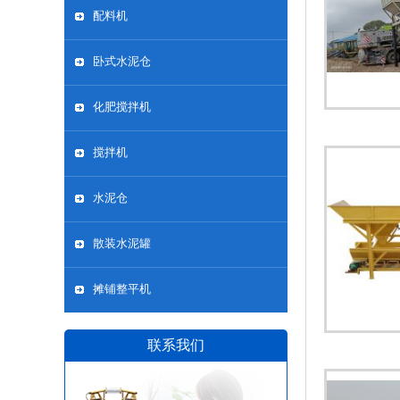
配料机
卧式水泥仓
化肥搅拌机
搅拌机
水泥仓
散装水泥罐
摊铺整平机
联系我们