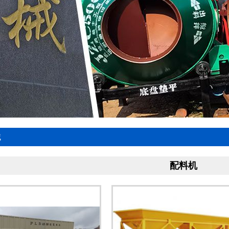
械
配料机