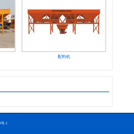
配料机
9号-1