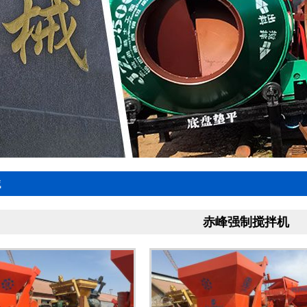
械
赤峰强制搅拌机