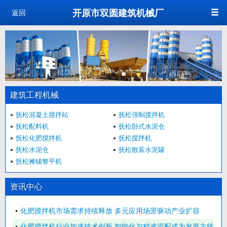
开原市双圆建筑机械厂
返回
建筑工程机械
抚松混凝土搅拌站
抚松强制搅拌机
抚松配料机
抚松卧式水泥仓
抚松化肥搅拌机
抚松搅拌机
抚松水泥仓
抚松散装水泥罐
抚松摊铺整平机
资讯中心
化肥搅拌机市场需求持续释放 多元应用场景驱动产业扩容
化肥搅拌机行业加速技术创新 智能化与精准混配成为发展主线