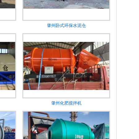
肇州卧式环保水泥仓
肇州化肥搅拌机