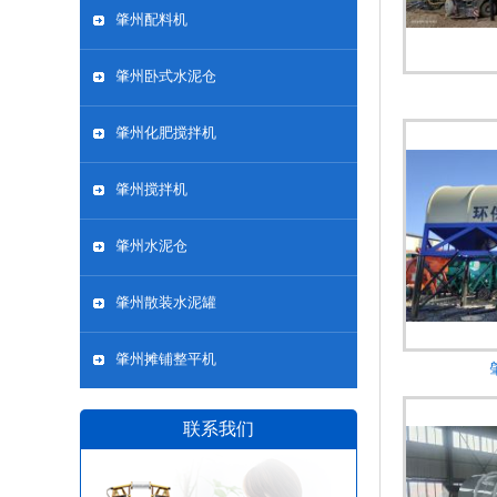
肇州配料机
肇州卧式水泥仓
肇州化肥搅拌机
肇州搅拌机
肇州水泥仓
肇州散装水泥罐
肇州摊铺整平机
联系我们