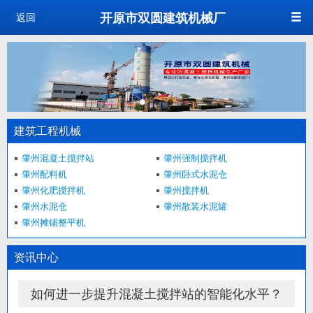
<
开原市双圆建筑机械厂
返回
建筑工程机械
肇州混凝土搅拌站
肇州强制搅拌机
肇州配料机
肇州卧式水泥仓
肇州化肥搅拌机
肇州搅拌机
肇州水泥仓
肇州散装水泥罐
肇州摊铺整平机
资讯中心
如何进一步提升混凝土搅拌站的智能化水平？