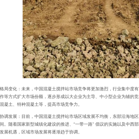
格局变化：未来，中国混凝土搅拌站市场竞争将更加激烈，行业集中度有
作等方式扩大市场份额，逐步形成以大企业为主导、中小型企业为辅的竞
混凝土、特种混凝土等，提高市场竞争力。
协调发展：目前，中国混凝土搅拌站市场区域发展不均衡，东部沿海地区
间。随着国家新型城镇化建设的推进、“一带一路” 倡议的实施以及中西
发展机遇，区域市场发展将逐渐趋于协调。