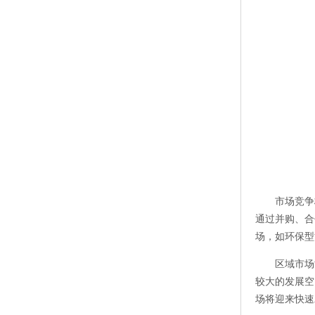
市场竞争
通过并购、合
场，如环保型
区域市场
较大的发展空
场将迎来快速