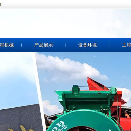
四
程机械
产品展示
设备环境
工