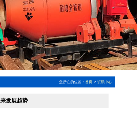
您所在的位置：
首页
>
资讯中心
未来发展趋势