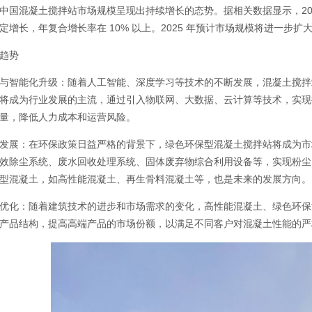
中国混凝土搅拌站市场规模呈现出持续增长的态势。据相关数据显示，20
增长，年复合增长率在 10% 以上。2025 年预计市场规模将进一步扩大，较
趋势
与智能化升级：随着人工智能、深度学习等技术的不断发展，混凝土搅拌
将成为行业发展的主流，通过引入物联网、大数据、云计算等技术，实现
量，降低人力成本和运营风险。
发展：在环保政策日益严格的背景下，绿色环保型混凝土搅拌站将成为市
效除尘系统、废水回收处理系统、固体废弃物综合利用设备等，实现粉尘
型混凝土，如高性能混凝土、再生骨料混凝土等，也是未来的发展方向。
优化：随着建筑技术的进步和市场需求的变化，高性能混凝土、绿色环保
产品结构，提高高端产品的市场份额，以满足不同客户对混凝土性能的严