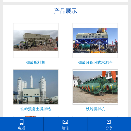
产品展示
铁岭配料机
铁岭环保卧式水泥仓
铁岭混凝土搅拌站
铁岭搅拌机



电话
短信
分享