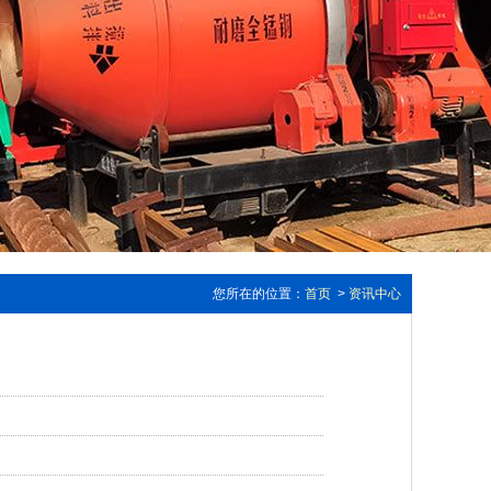
您所在的位置：
首页
>
资讯中心