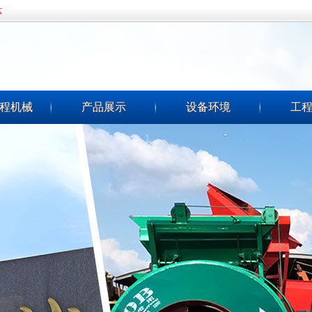
六
程机械
产品展示
设备环境
工