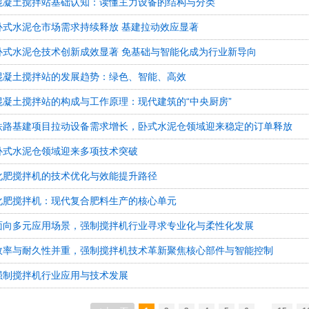
混凝土搅拌站基础认知：读懂主力设备的结构与分类
卧式水泥仓市场需求持续释放 基建拉动效应显著
卧式水泥仓技术创新成效显著 免基础与智能化成为行业新导向
混凝土搅拌站的发展趋势：绿色、智能、高效
混凝土搅拌站的构成与工作原理：现代建筑的“中央厨房”
铁路基建项目拉动设备需求增长，卧式水泥仓领域迎来稳定的订单释放
卧式水泥仓领域迎来多项技术突破
化肥搅拌机的技术优化与效能提升路径
化肥搅拌机：现代复合肥料生产的核心单元
面向多元应用场景，强制搅拌机行业寻求专业化与柔性化发展
效率与耐久性并重，强制搅拌机技术革新聚焦核心部件与智能控制
强制搅拌机行业应用与技术发展