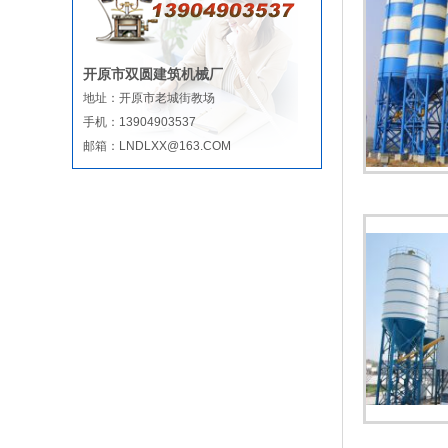
开原市双圆建筑机械厂
地址：开原市老城街教场
手机：13904903537
邮箱：LNDLXX@163.COM