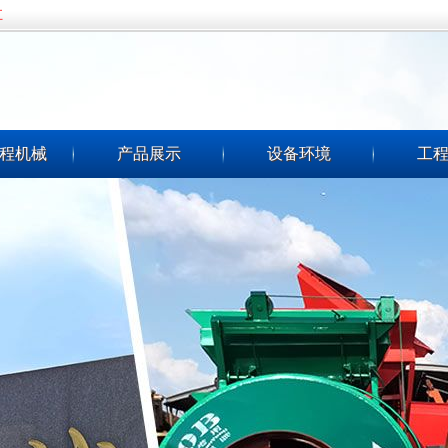
五
程机械
产品展示
设备环境
工