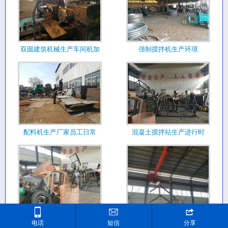
双圆建筑机械生产车间机加
强制搅拌机生产环境
配料机生产厂家员工日常
混凝土搅拌站生产进行时



搅拌机生产工序
混凝土搅拌站工人的一天
电话
短信
分享