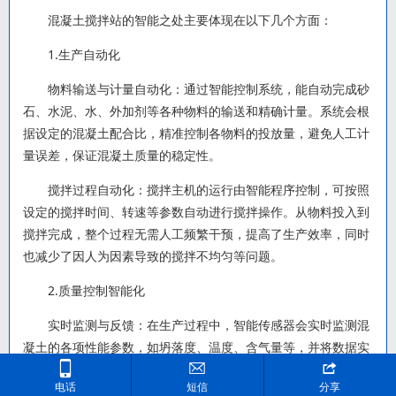
混凝土搅拌站的智能之处主要体现在以下几个方面：
1.生产自动化
物料输送与计量自动化：通过智能控制系统，能自动完成砂
石、水泥、水、外加剂等各种物料的输送和精确计量。系统会根
据设定的混凝土配合比，精准控制各物料的投放量，避免人工计
量误差，保证混凝土质量的稳定性。
搅拌过程自动化：搅拌主机的运行由智能程序控制，可按照
设定的搅拌时间、转速等参数自动进行搅拌操作。从物料投入到
搅拌完成，整个过程无需人工频繁干预，提高了生产效率，同时
也减少了因人为因素导致的搅拌不均匀等问题。
2.质量控制智能化
实时监测与反馈：在生产过程中，智能传感器会实时监测混
凝土的各项性能参数，如坍落度、温度、含气量等，并将数据实



时传输到控制系统。一旦发现参数偏离设定值，系统会立即发出
电话
短信
分享
警报，并自动调整相关物料的投放量或搅拌参数，以确保混凝土