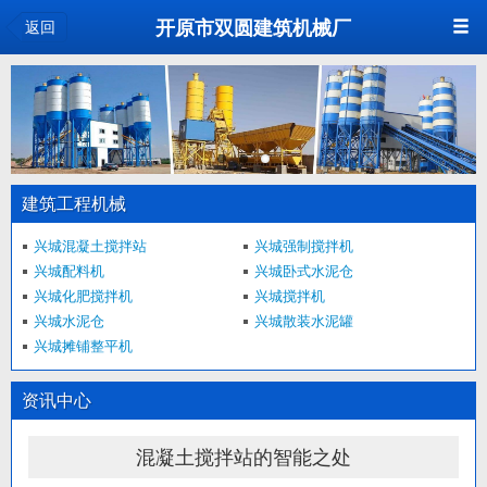
<
开原市双圆建筑机械厂
返回
建筑工程机械
兴城混凝土搅拌站
兴城强制搅拌机
兴城配料机
兴城卧式水泥仓
兴城化肥搅拌机
兴城搅拌机
兴城水泥仓
兴城散装水泥罐
兴城摊铺整平机
资讯中心
混凝土搅拌站的智能之处